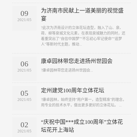
为济南市民献上一道美丽的视觉盛
09
宴
2021/05
?此次为济南设计的立体花坛造型，融入了山、泉、
荷、柳等泉城文化元素，在表现泉城魅力的同时，还
着重突出了“自信中国梦”“不忘初心牢记使命”“追梦
人”等新时代主题，推动...
康卓园林带您走进扬州世园会
06
2021/05
?康卓园林带您走进扬州世园会...
定州建党100周年立体花坛
05
2021/05
?康卓园林，始终坚持“用户第一，造型精准”的理念，
用专业的技术水平，做出更多更好的立体花坛。 ...
“庆祝中国***成立100周年”立体花
02
坛花开上海站
2021/05