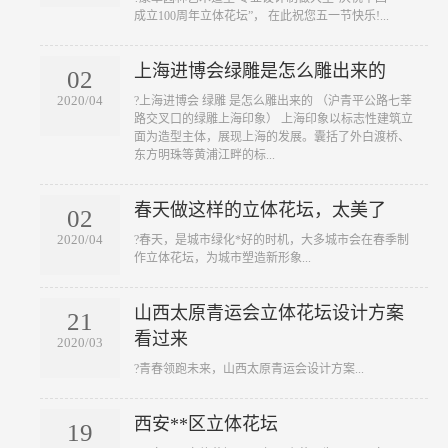
成立100周年立体花坛”， 在此祝您五一节快乐!...
上海进博会绿雕是怎么雕出来的
02
2020/04
?上海进博会 绿雕 是怎么雕出来的 （沪青平公路七莘
路交叉口的绿雕上海印象） 上海印象以标志性建筑立
面为造型主体，展现上海的发展。囊括了外白渡桥、
东方明珠等黄浦江畔的标...
春天做这样的立体花坛，太美了
02
2020/04
?春天，是城市绿化*好的时机，大多城市会在春季制
作立体花坛，为城市塑造新形象...
山西太原青运会立体花坛设计方案
21
看过来
2020/03
?青春领跑未来，山西太原青运会设计方案...
西安**区立体花坛
19