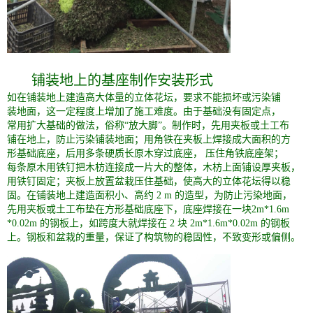
铺装地上的基座制作安装形式
如在铺装地上建造高大体量的立体花坛，要求不能损坏或污染铺
装地面，这一定程度上增加了施工难度。由于基础没有固定点，
常用扩大基础的做法，俗称“放大脚”。制作时，先用夹板或土工布
铺在地上，防止污染铺装地面；用角铁在夹板上焊接成大面积的方
形基础底座，后用多条硬质长原木穿过底座， 压住角铁底座架；
每条原木用铁钉把木枋连接成一片大的整体，木枋上面铺设厚夹板，
用铁钉固定；夹板上放置盆栽压住基础，使高大的立体花坛得以稳
固。在铺装地上建造面积小、高约 2 m 的造型，为防止污染地面，
先用夹板或土工布垫在方形基础底座下，底座焊接在一块2m*1.6m
*0.02m 的钢板上，如跨度大就焊接在 2 块 2m*1.6m*0.02m 的钢板
上。钢板和盆栽的重量，保证了构筑物的稳固性，不致变形或偏侧。