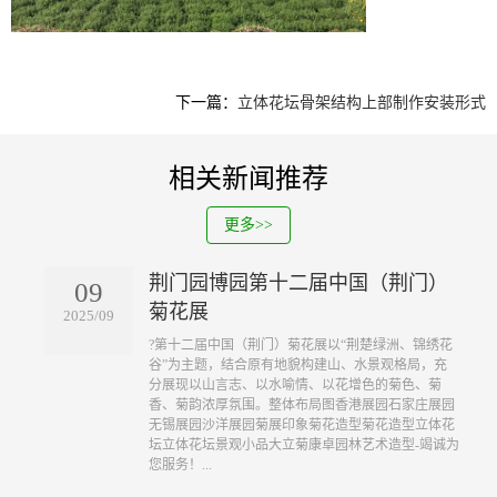
下一篇：
立体花坛骨架结构上部制作安装形式
相关新闻推荐
更多>>
荆门园博园第十二届中国（荆门）
09
菊花展
2025/09
?第十二届中国（荆门）菊花展以“荆楚绿洲、锦绣花
谷”为主题，结合原有地貌构建山、水景观格局，充
分展现以山言志、以水喻情、以花增色的菊色、菊
香、菊韵浓厚氛围。整体布局图香港展园石家庄展园
无锡展园沙洋展园菊展印象菊花造型菊花造型立体花
坛立体花坛景观小品大立菊康卓园林艺术造型-竭诚为
您服务！...