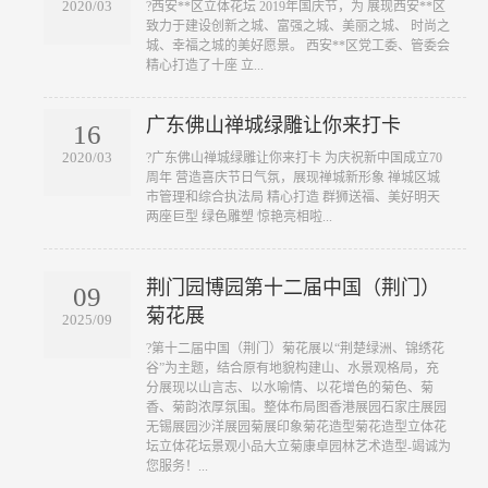
2020/03
?西安**区立体花坛 2019年国庆节，为 展现西安**区
致力于建设创新之城、富强之城、美丽之城、 时尚之
城、幸福之城的美好愿景。 西安**区党工委、管委会
精心打造了十座 立...
广东佛山禅城绿雕让你来打卡
16
2020/03
?广东佛山禅城绿雕让你来打卡 为庆祝新中国成立70
周年 营造喜庆节日气氛，展现禅城新形象 禅城区城
市管理和综合执法局 精心打造 群狮送福、美好明天
两座巨型 绿色雕塑 惊艳亮相啦...
荆门园博园第十二届中国（荆门）
09
菊花展
2025/09
?第十二届中国（荆门）菊花展以“荆楚绿洲、锦绣花
谷”为主题，结合原有地貌构建山、水景观格局，充
分展现以山言志、以水喻情、以花增色的菊色、菊
香、菊韵浓厚氛围。整体布局图香港展园石家庄展园
无锡展园沙洋展园菊展印象菊花造型菊花造型立体花
坛立体花坛景观小品大立菊康卓园林艺术造型-竭诚为
您服务！...