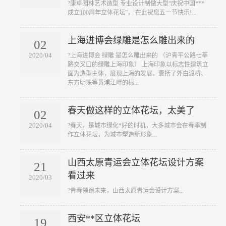
?康卓园林艺术造型 专业设计制做大型“庆祝中国***
成立100周年立体花坛”， 在此祝您五一节快乐!...
上海进博会绿雕是怎么雕出来的
02
2020/04
?上海进博会 绿雕 是怎么雕出来的 （沪青平公路七莘
路交叉口的绿雕上海印象） 上海印象以标志性建筑立
面为造型主体，展现上海的发展。囊括了外白渡桥、
东方明珠等黄浦江畔的标...
春天做这样的立体花坛，太美了
02
2020/04
?春天，是城市绿化*好的时机，大多城市会在春季制
作立体花坛，为城市塑造新形象...
山西太原青运会立体花坛设计方案
21
看过来
2020/03
?青春领跑未来，山西太原青运会设计方案...
西安**区立体花坛
19