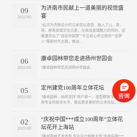
为济南市民献上一道美丽的视觉盛
09
宴
2021/05
?此次为济南设计的立体花坛造型，融入了山、泉、
荷、柳等泉城文化元素，在表现泉城魅力的同时，还
着重突出了“自信中国梦”“不忘初心牢记使命”“追梦
人”等新时代主题，推动...
康卓园林带您走进扬州世园会
06
2021/05
?康卓园林带您走进扬州世园会...
定州建党100周年立体花坛
05
2021/05
?康卓园林，始终坚持“用户第一，造型精准”的理念，
用专业的技术水平，做出更多更好的立体花坛。 ...
“庆祝中国***成立100周年”立体花
02
坛花开上海站
2021/05
?康卓园林艺术造型 专业设计制做大型“庆祝中国***