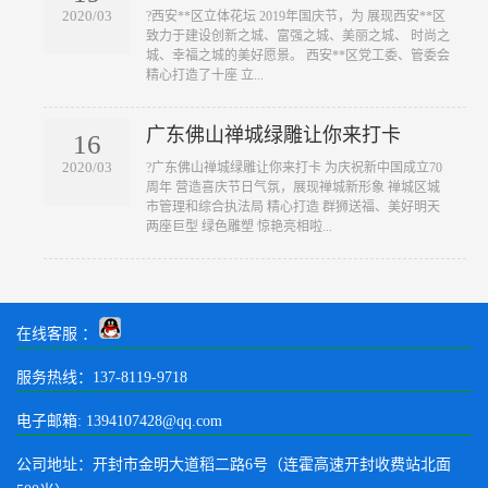
2020/03
?西安**区立体花坛 2019年国庆节，为 展现西安**区
致力于建设创新之城、富强之城、美丽之城、 时尚之
城、幸福之城的美好愿景。 西安**区党工委、管委会
精心打造了十座 立...
广东佛山禅城绿雕让你来打卡
16
2020/03
?广东佛山禅城绿雕让你来打卡 为庆祝新中国成立70
周年 营造喜庆节日气氛，展现禅城新形象 禅城区城
市管理和综合执法局 精心打造 群狮送福、美好明天
两座巨型 绿色雕塑 惊艳亮相啦...
在线客服 ：
服务热线：137-8119-9718
电子邮箱: 1394107428@qq.com
公司地址：开封市金明大道稻二路6号（连霍高速开封收费站北面