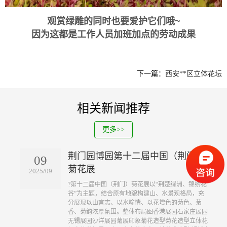
观赏绿雕的同时也要爱护它们哦~
因为这都是工作人员加班加点的劳动成果
下一篇：
西安**区立体花坛
相关新闻推荐
更多>>
荆门园博园第十二届中国（荆门）
09
菊花展
2025/09
?第十二届中国（荆门）菊花展以“荆楚绿洲、锦绣花
谷”为主题，结合原有地貌构建山、水景观格局，充
分展现以山言志、以水喻情、以花增色的菊色、菊
香、菊韵浓厚氛围。整体布局图香港展园石家庄展园
无锡展园沙洋展园菊展印象菊花造型菊花造型立体花