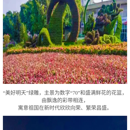
“美好明天”绿雕，主景为数字“70”和盛满鲜花的花篮，
由飘逸的彩带相连，
寓意祖国在新时代欣欣向荣、繁荣昌盛。