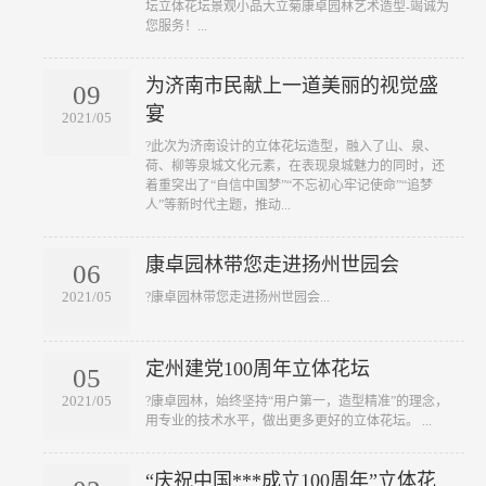
坛立体花坛景观小品大立菊康卓园林艺术造型-竭诚为
您服务！...
为济南市民献上一道美丽的视觉盛
09
宴
2021/05
?此次为济南设计的立体花坛造型，融入了山、泉、
荷、柳等泉城文化元素，在表现泉城魅力的同时，还
着重突出了“自信中国梦”“不忘初心牢记使命”“追梦
人”等新时代主题，推动...
康卓园林带您走进扬州世园会
06
2021/05
?康卓园林带您走进扬州世园会...
定州建党100周年立体花坛
05
2021/05
?康卓园林，始终坚持“用户第一，造型精准”的理念，
用专业的技术水平，做出更多更好的立体花坛。 ...
“庆祝中国***成立100周年”立体花