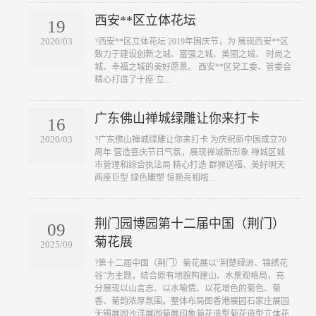
西安**区立体花坛
19
2020/03
?西安**区立体花坛 2019年国庆节，为 展现西安**区
致力于建设创新之城、富强之城、美丽之城、 时尚之
城、幸福之城的美好愿景。 西安**区党工委、管委会
精心打造了十座 立...
广东佛山禅城绿雕让你来打卡
16
2020/03
?广东佛山禅城绿雕让你来打卡 为庆祝新中国成立70
周年 营造喜庆节日气氛，展现禅城新形象 禅城区城
市管理和综合执法局 精心打造 群狮送福、美好明天
两座巨型 绿色雕塑 惊艳亮相啦...
荆门园博园第十二届中国（荆门）
09
菊花展
2025/09
?第十二届中国（荆门）菊花展以“荆楚绿洲、锦绣花
谷”为主题，结合原有地貌构建山、水景观格局，充
分展现以山言志、以水喻情、以花增色的菊色、菊
香、菊韵浓厚氛围。整体布局图香港展园石家庄展园
无锡展园沙洋展园菊展印象菊花造型菊花造型立体花