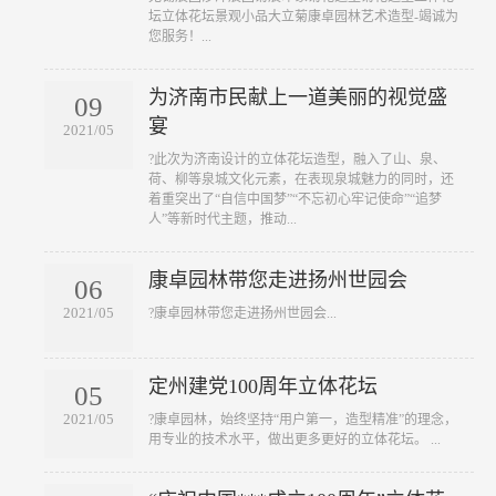
坛立体花坛景观小品大立菊康卓园林艺术造型-竭诚为
您服务！...
为济南市民献上一道美丽的视觉盛
09
宴
2021/05
?此次为济南设计的立体花坛造型，融入了山、泉、
荷、柳等泉城文化元素，在表现泉城魅力的同时，还
着重突出了“自信中国梦”“不忘初心牢记使命”“追梦
人”等新时代主题，推动...
康卓园林带您走进扬州世园会
06
2021/05
?康卓园林带您走进扬州世园会...
定州建党100周年立体花坛
05
2021/05
?康卓园林，始终坚持“用户第一，造型精准”的理念，
用专业的技术水平，做出更多更好的立体花坛。 ...