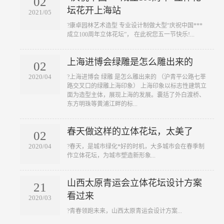
02
坛花开上海站
2021/05
?康卓园林艺术造型 专业设计制做大型“庆祝中国***
成立100周年立体花坛”， 在此祝您五一节快乐!...
上海进博会绿雕是怎么雕出来的
02
2020/04
?上海进博会 绿雕 是怎么雕出来的 （沪青平公路七莘
路交叉口的绿雕上海印象） 上海印象以标志性建筑立
面为造型主体，展现上海的发展。囊括了外白渡桥、
东方明珠等黄浦江畔的标...
春天做这样的立体花坛，太美了
02
2020/04
?春天，是城市绿化*好的时机，大多城市会在春季制
作立体花坛，为城市塑造新形象...
山西太原青运会立体花坛设计方案
21
看过来
2020/03
?青春领跑未来，山西太原青运会设计方案...