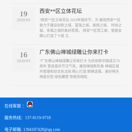
西安**区立体花坛
19
2020/03
?西安**区立体花坛 2019年国庆节，为 展现西安**区
致力于建设创新之城、富强之城、美丽之城、 时尚之
城、幸福之城的美好愿景。 西安**区党工委、管委会
精心打造了十座 立...
广东佛山禅城绿雕让你来打卡
16
2020/03
?广东佛山禅城绿雕让你来打卡 为庆祝新中国成立70
周年 营造喜庆节日气氛，展现禅城新形象 禅城区城
市管理和综合执法局 精心打造 群狮送福、美好明天
两座巨型 绿色雕塑 惊艳亮相啦...
在线客服 ：
服务热线：137-8119-9718
电子邮箱: 1394107428@qq.com