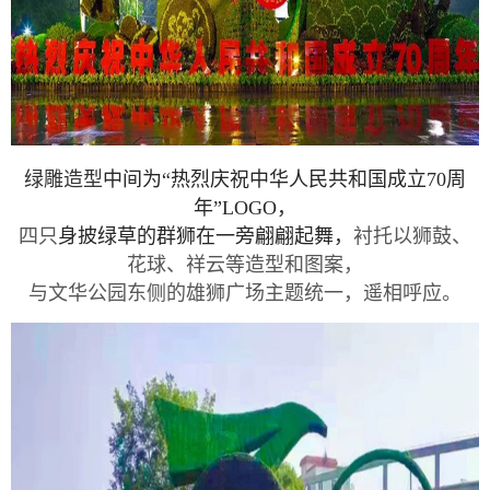
绿雕
造型
中间为“热烈庆祝中华人民共和国成立70周
年”LOGO，
四只
身披绿草的群狮在一旁翩翩起舞，
衬托以狮鼓、
花球、祥云等造型和图案，
与文华公园东侧的雄狮广场主题统一，遥相呼应。