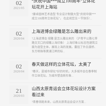
“庆祝中国***成立100周年”立体花
02
坛花开上海站
2021/05
?康卓园林艺术造型 专业设计制做大型“庆祝中国***
成立100周年立体花坛”， 在此祝您五一节快乐!...
上海进博会绿雕是怎么雕出来的
02
2020/04
?上海进博会 绿雕 是怎么雕出来的 （沪青平公路七莘
路交叉口的绿雕上海印象） 上海印象以标志性建筑立
面为造型主体，展现上海的发展。囊括了外白渡桥、
东方明珠等黄浦江畔的标...
春天做这样的立体花坛，太美了
02
2020/04
?春天，是城市绿化*好的时机，大多城市会在春季制
作立体花坛，为城市塑造新形象...
山西太原青运会立体花坛设计方案
21
看过来
2020/03
?青春领跑未来，山西太原青运会设计方案...